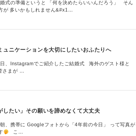
789 結婚式の準備というと 「何を決めたらいいんだろう」 そん
が 多いかもしれません&#x1…
ミュニケーションを大切にしたいおふたりへ
88 今日、Instagramでご紹介したご結婚式 海外のゲスト様と
皆さまが …
がしたい」その願いを諦めなくて大丈夫
87 今朝、携帯に Googleフォトから「4年前の今日」 って写真が
す
こ…