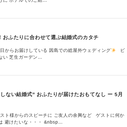
うに ホテルでのご結…
！おふたりに合わせて選ぶ結婚式のカタチ
739 先日からお届けしている 因島での総屋外ウェディング
ビ
ない 芝生ガーデン…
しない結婚式” おふたりが届けたおもてなし ー 5月
732 ゲスト様からのスピーチに ご友人の余興など ゲストに何か
 避けたいな・・・ &nbsp…