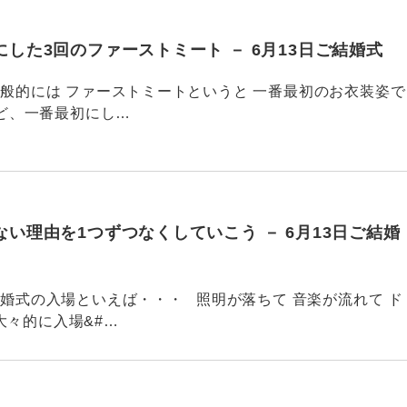
した3回のファーストミート － 6月13日ご結婚式
754 一般的には ファーストミートというと 一番最初のお衣装姿で
、一番最初にし…
い理由を1つずつなくしていこう － 6月13日ご結婚
753 結婚式の入場といえば・・・ 照明が落ちて 音楽が流れて ド
大々的に入場&#…