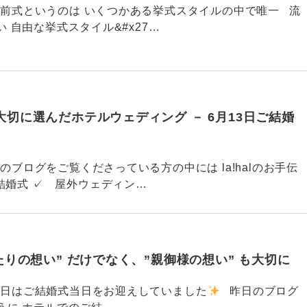
750 人前式というのは いくつかある挙式スタイルの中で唯一 流
 自由な挙式スタイル&#x27…
切に選んだホテルウェディング － 6月13日ご結婚
749 このブログをご覧くださっている方の中には la!halのお手伝
結婚式 ✓ 屋外ウェディン…
たりの想い” だけでなく、”親御様の想い” も大切に
740 今日はご結婚式当日をお迎えしていました
昨日のブログ