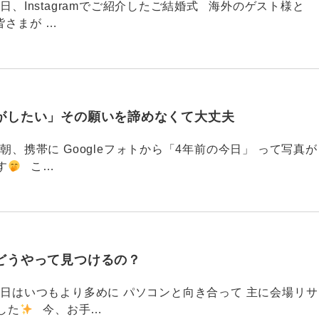
88 今日、Instagramでご紹介したご結婚式 海外のゲスト様と
皆さまが …
がしたい」その願いを諦めなくて大丈夫
87 今朝、携帯に Googleフォトから「4年前の今日」 って写真が
す
こ…
どうやって見つけるの？
786 今日はいつもより多めに パソコンと向き合って 主に会場リサ
した
今、お手…