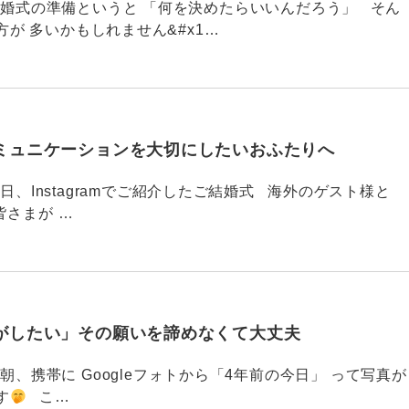
789 結婚式の準備というと 「何を決めたらいいんだろう」 そん
が 多いかもしれません&#x1…
ミュニケーションを大切にしたいおふたりへ
88 今日、Instagramでご紹介したご結婚式 海外のゲスト様と
皆さまが …
がしたい」その願いを諦めなくて大丈夫
87 今朝、携帯に Googleフォトから「4年前の今日」 って写真が
す
こ…