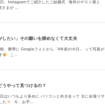
88 今日、Instagramでご紹介したご結婚式 海外のゲスト様と
皆さまが …
がしたい」その願いを諦めなくて大丈夫
87 今朝、携帯に Googleフォトから「4年前の今日」 って写真が
す
こ…
どうやって見つけるの？
786 今日はいつもより多めに パソコンと向き合って 主に会場リサ
した
今、お手…