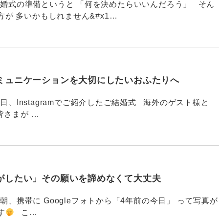
789 結婚式の準備というと 「何を決めたらいいんだろう」 そん
が 多いかもしれません&#x1…
ミュニケーションを大切にしたいおふたりへ
88 今日、Instagramでご紹介したご結婚式 海外のゲスト様と
皆さまが …
がしたい」その願いを諦めなくて大丈夫
87 今朝、携帯に Googleフォトから「4年前の今日」 って写真が
す
こ…