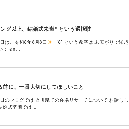
ィング以上、結婚式未満” という選択肢
6 今日は、令和8年8月8日
”8” という数字は 末広がりで縁起
て &n…
る前に、一番大切にしてほしいこと
795 昨日のブログでは 香川県での会場リサーチについて お話しし
結婚式準備では…