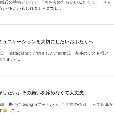
789 結婚式の準備というと 「何を決めたらいいんだろう」 そん
が 多いかもしれません&#x1…
ミュニケーションを大切にしたいおふたりへ
88 今日、Instagramでご紹介したご結婚式 海外のゲスト様と
皆さまが …
がしたい」その願いを諦めなくて大丈夫
87 今朝、携帯に Googleフォトから「4年前の今日」 って写真が
す
こ…