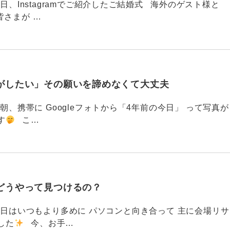
88 今日、Instagramでご紹介したご結婚式 海外のゲスト様と
皆さまが …
がしたい」その願いを諦めなくて大丈夫
87 今朝、携帯に Googleフォトから「4年前の今日」 って写真が
す
こ…
どうやって見つけるの？
786 今日はいつもより多めに パソコンと向き合って 主に会場リサ
した
今、お手…