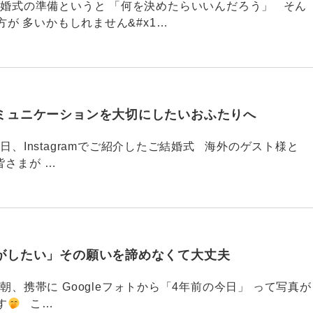
789 結婚式の準備というと 「何を決めたらいいんだろう」 そん
が 多いかもしれません&#x1…
ミュニケーションを大切にしたいおふたりへ
88 今日、Instagramでご紹介したご結婚式 海外のゲスト様と
皆さまが …
がしたい」その願いを諦めなくて大丈夫
87 今朝、携帯に Googleフォトから「4年前の今日」 って写真が
す
こ…