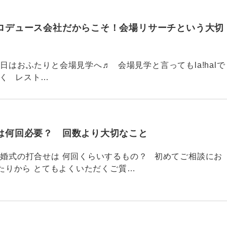
ロデュース会社だからこそ！会場リサーチという大切
769 今日はおふたりと会場見学へ♬ 会場見学と言ってもla!halで
なく レスト…
は何回必要？ 回数より大切なこと
768 結婚式の打合せは 何回くらいするもの？ 初めてご相談にお
たりから とてもよくいただくご質…