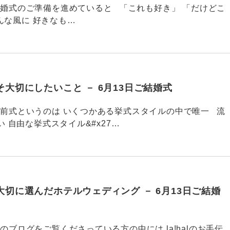
751 結婚式のご準備を進めていると 「これも好き」 「だけどこ
んな風に 好きなも…
大切にしたいこと － 6月13日ご結婚式
750 人前式というのは いくつかある挙式スタイルの中で唯一 流
 自由な挙式スタイル&#x27…
切に選んだホテルウェディング － 6月13日ご結婚
749 このブログをご覧くださっている方の中には la!halのお手伝