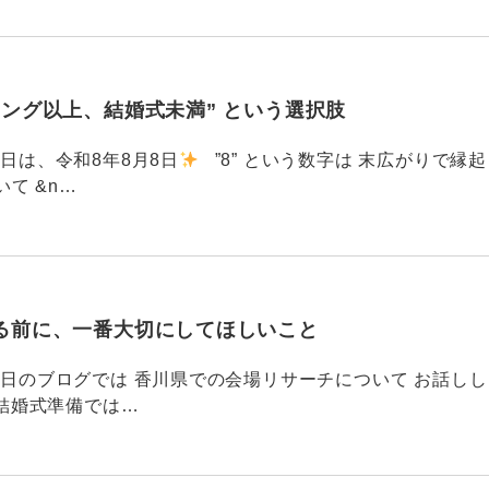
ィング以上、結婚式未満” という選択肢
6 今日は、令和8年8月8日
”8” という数字は 末広がりで縁起
て &n…
る前に、一番大切にしてほしいこと
795 昨日のブログでは 香川県での会場リサーチについて お話しし
結婚式準備では…