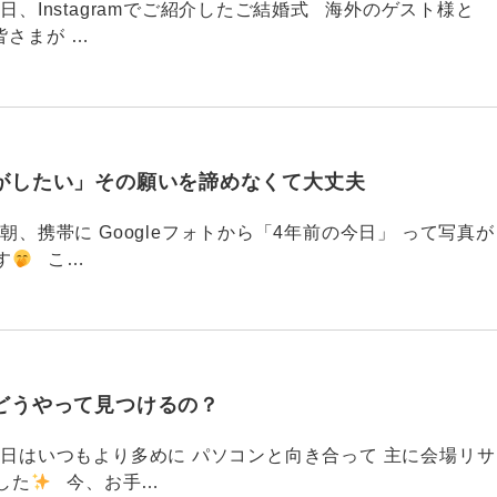
88 今日、Instagramでご紹介したご結婚式 海外のゲスト様と
皆さまが …
がしたい」その願いを諦めなくて大丈夫
87 今朝、携帯に Googleフォトから「4年前の今日」 って写真が
す
こ…
どうやって見つけるの？
786 今日はいつもより多めに パソコンと向き合って 主に会場リサ
した
今、お手…