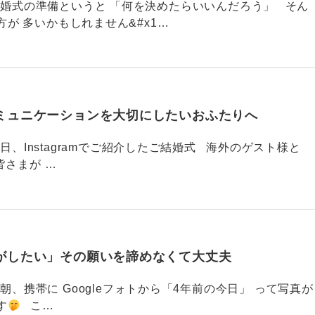
789 結婚式の準備というと 「何を決めたらいいんだろう」 そん
が 多いかもしれません&#x1…
ミュニケーションを大切にしたいおふたりへ
88 今日、Instagramでご紹介したご結婚式 海外のゲスト様と
皆さまが …
がしたい」その願いを諦めなくて大丈夫
87 今朝、携帯に Googleフォトから「4年前の今日」 って写真が
す
こ…