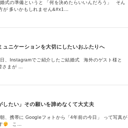
789 結婚式の準備というと 「何を決めたらいいんだろう」 そん
が 多いかもしれません&#x1…
ミュニケーションを大切にしたいおふたりへ
88 今日、Instagramでご紹介したご結婚式 海外のゲスト様と
皆さまが …
がしたい」その願いを諦めなくて大丈夫
87 今朝、携帯に Googleフォトから「4年前の今日」 って写真が
す
こ…