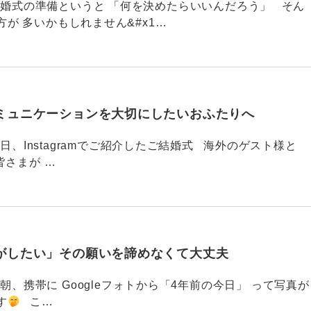
789 結婚式の準備というと 「何を決めたらいいんだろう」 そん
が 多いかもしれません&#x1…
ミュニケーションを大切にしたいおふたりへ
88 今日、Instagramでご紹介したご結婚式 海外のゲスト様と
皆さまが …
がしたい」その願いを諦めなくて大丈夫
87 今朝、携帯に Googleフォトから「4年前の今日」 って写真が
す
こ…