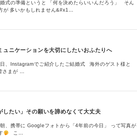
789 結婚式の準備というと 「何を決めたらいいんだろう」 そん
が 多いかもしれません&#x1…
ミュニケーションを大切にしたいおふたりへ
88 今日、Instagramでご紹介したご結婚式 海外のゲスト様と
皆さまが …
がしたい」その願いを諦めなくて大丈夫
87 今朝、携帯に Googleフォトから「4年前の今日」 って写真が
す
こ…