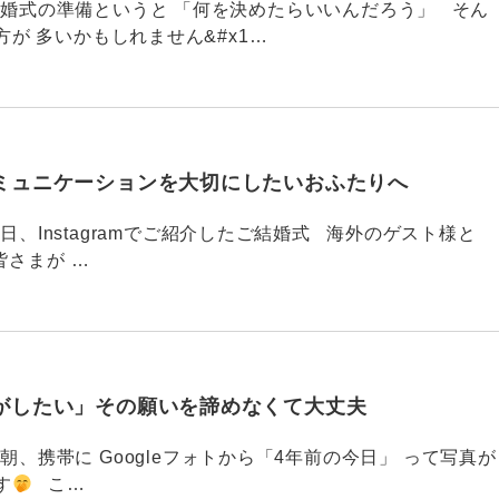
789 結婚式の準備というと 「何を決めたらいいんだろう」 そん
が 多いかもしれません&#x1…
ミュニケーションを大切にしたいおふたりへ
88 今日、Instagramでご紹介したご結婚式 海外のゲスト様と
皆さまが …
がしたい」その願いを諦めなくて大丈夫
87 今朝、携帯に Googleフォトから「4年前の今日」 って写真が
す
こ…