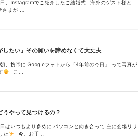
88 今日、Instagramでご紹介したご結婚式 海外のゲスト様と
皆さまが …
がしたい」その願いを諦めなくて大丈夫
87 今朝、携帯に Googleフォトから「4年前の今日」 って写真が
す
こ…
どうやって見つけるの？
786 今日はいつもより多めに パソコンと向き合って 主に会場リサ
した
今、お手…