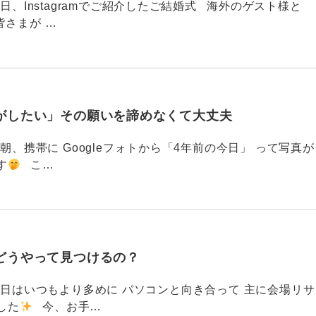
88 今日、Instagramでご紹介したご結婚式 海外のゲスト様と
皆さまが …
がしたい」その願いを諦めなくて大丈夫
87 今朝、携帯に Googleフォトから「4年前の今日」 って写真が
す
こ…
どうやって見つけるの？
786 今日はいつもより多めに パソコンと向き合って 主に会場リサ
した
今、お手…