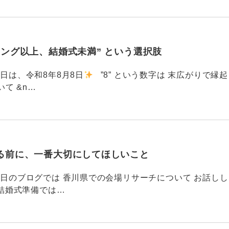
ィング以上、結婚式未満” という選択肢
6 今日は、令和8年8月8日
”8” という数字は 末広がりで縁起
て &n…
る前に、一番大切にしてほしいこと
795 昨日のブログでは 香川県での会場リサーチについて お話しし
結婚式準備では…