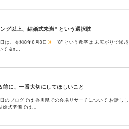
ィング以上、結婚式未満” という選択肢
6 今日は、令和8年8月8日
”8” という数字は 末広がりで縁起
て &n…
る前に、一番大切にしてほしいこと
795 昨日のブログでは 香川県での会場リサーチについて お話しし
結婚式準備では…