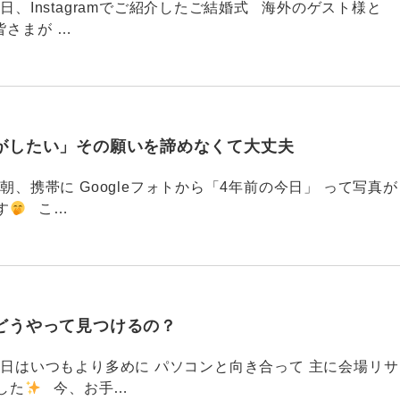
88 今日、Instagramでご紹介したご結婚式 海外のゲスト様と
皆さまが …
がしたい」その願いを諦めなくて大丈夫
87 今朝、携帯に Googleフォトから「4年前の今日」 って写真が
す
こ…
どうやって見つけるの？
786 今日はいつもより多めに パソコンと向き合って 主に会場リサ
した
今、お手…