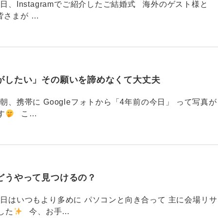
88 今日、Instagramでご紹介したご結婚式 海外のゲスト様と
皆さまが …
がしたい」その願いを諦めなくて大丈夫
87 今朝、携帯に Googleフォトから「4年前の今日」 って写真が
す
こ…
どうやって見つけるの？
786 今日はいつもより多めに パソコンと向き合って 主に会場リサ
した
今、お手…