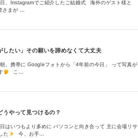
88 今日、Instagramでご紹介したご結婚式 海外のゲスト様と
皆さまが …
がしたい」その願いを諦めなくて大丈夫
87 今朝、携帯に Googleフォトから「4年前の今日」 って写真が
す
こ…
どうやって見つけるの？
786 今日はいつもより多めに パソコンと向き合って 主に会場リサ
した
今、お手…