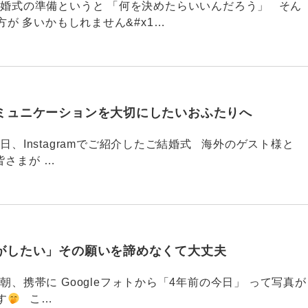
789 結婚式の準備というと 「何を決めたらいいんだろう」 そん
が 多いかもしれません&#x1…
ミュニケーションを大切にしたいおふたりへ
88 今日、Instagramでご紹介したご結婚式 海外のゲスト様と
皆さまが …
がしたい」その願いを諦めなくて大丈夫
87 今朝、携帯に Googleフォトから「4年前の今日」 って写真が
す
こ…