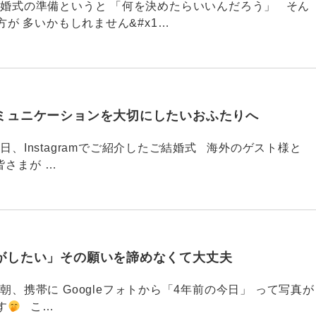
789 結婚式の準備というと 「何を決めたらいいんだろう」 そん
が 多いかもしれません&#x1…
ミュニケーションを大切にしたいおふたりへ
88 今日、Instagramでご紹介したご結婚式 海外のゲスト様と
皆さまが …
がしたい」その願いを諦めなくて大丈夫
87 今朝、携帯に Googleフォトから「4年前の今日」 って写真が
す
こ…