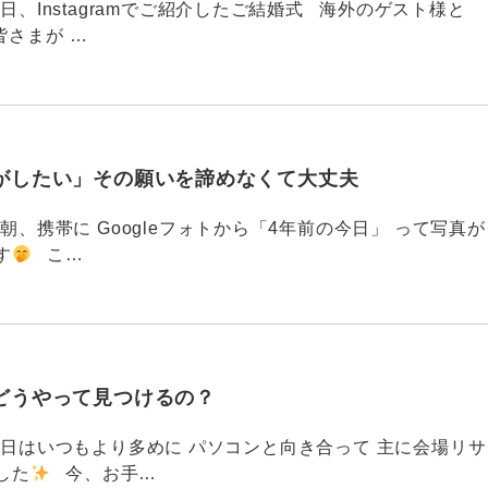
88 今日、Instagramでご紹介したご結婚式 海外のゲスト様と
皆さまが …
がしたい」その願いを諦めなくて大丈夫
87 今朝、携帯に Googleフォトから「4年前の今日」 って写真が
す
こ…
どうやって見つけるの？
786 今日はいつもより多めに パソコンと向き合って 主に会場リサ
した
今、お手…