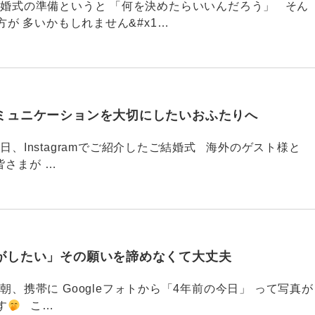
789 結婚式の準備というと 「何を決めたらいいんだろう」 そん
が 多いかもしれません&#x1…
ミュニケーションを大切にしたいおふたりへ
88 今日、Instagramでご紹介したご結婚式 海外のゲスト様と
皆さまが …
がしたい」その願いを諦めなくて大丈夫
87 今朝、携帯に Googleフォトから「4年前の今日」 って写真が
す
こ…