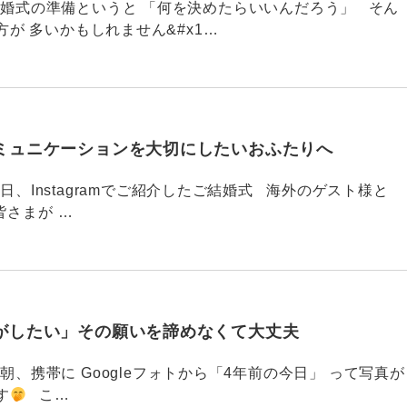
789 結婚式の準備というと 「何を決めたらいいんだろう」 そん
が 多いかもしれません&#x1…
ミュニケーションを大切にしたいおふたりへ
88 今日、Instagramでご紹介したご結婚式 海外のゲスト様と
皆さまが …
がしたい」その願いを諦めなくて大丈夫
87 今朝、携帯に Googleフォトから「4年前の今日」 って写真が
す
こ…