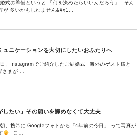
789 結婚式の準備というと 「何を決めたらいいんだろう」 そん
が 多いかもしれません&#x1…
ミュニケーションを大切にしたいおふたりへ
88 今日、Instagramでご紹介したご結婚式 海外のゲスト様と
皆さまが …
がしたい」その願いを諦めなくて大丈夫
87 今朝、携帯に Googleフォトから「4年前の今日」 って写真が
す
こ…