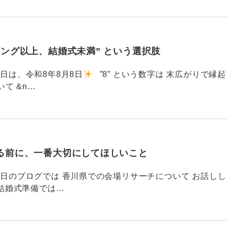
ィング以上、結婚式未満” という選択肢
6 今日は、令和8年8月8日
”8” という数字は 末広がりで縁起
て &n…
る前に、一番大切にしてほしいこと
795 昨日のブログでは 香川県での会場リサーチについて お話しし
結婚式準備では…