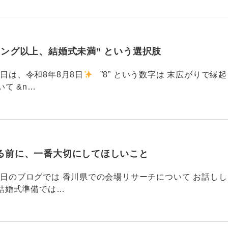
ィング以上、結婚式未満” という選択肢
6 今日は、令和8年8月8日
”8” という数字は 末広がりで縁起
て &n…
る前に、一番大切にしてほしいこと
795 昨日のブログでは 香川県での会場リサーチについて お話しし
結婚式準備では…