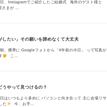
88 今日、Instagramでご紹介したご結婚式 海外のゲスト様と
皆さまが …
がしたい」その願いを諦めなくて大丈夫
87 今朝、携帯に Googleフォトから「4年前の今日」 って写真が
す
こ…
どうやって見つけるの？
786 今日はいつもより多めに パソコンと向き合って 主に会場リサ
した
今、お手…