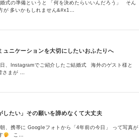
789 結婚式の準備というと 「何を決めたらいいんだろう」 そん
が 多いかもしれません&#x1…
ミュニケーションを大切にしたいおふたりへ
88 今日、Instagramでご紹介したご結婚式 海外のゲスト様と
皆さまが …
がしたい」その願いを諦めなくて大丈夫
87 今朝、携帯に Googleフォトから「4年前の今日」 って写真が
す
こ…