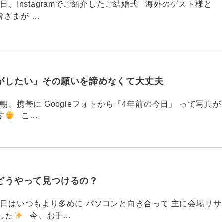
88 今日、Instagramでご紹介したご結婚式 海外のゲスト様と
皆さまが …
がしたい」その願いを諦めなくて大丈夫
87 今朝、携帯に Googleフォトから「4年前の今日」 って写真が
す
こ…
どうやって見つけるの？
786 今日はいつもより多めに パソコンと向き合って 主に会場リサ
した
今、お手…