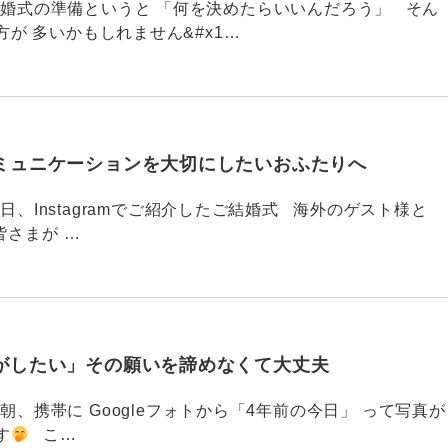
789 結婚式の準備というと 「何を決めたらいいんだろう」 そん
が 多いかもしれません&#x1…
ミュニケーションを大切にしたいおふたりへ
88 今日、Instagramでご紹介したご結婚式 海外のゲスト様と
皆さまが …
がしたい」その願いを諦めなくて大丈夫
87 今朝、携帯に Googleフォトから「4年前の今日」 って写真が
す
こ…