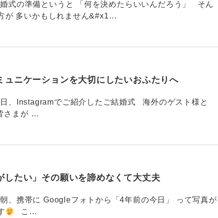
789 結婚式の準備というと 「何を決めたらいいんだろう」 そん
が 多いかもしれません&#x1…
ミュニケーションを大切にしたいおふたりへ
88 今日、Instagramでご紹介したご結婚式 海外のゲスト様と
皆さまが …
がしたい」その願いを諦めなくて大丈夫
87 今朝、携帯に Googleフォトから「4年前の今日」 って写真が
す
こ…