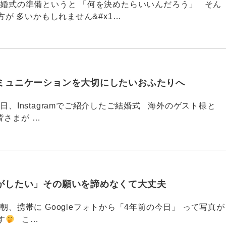
789 結婚式の準備というと 「何を決めたらいいんだろう」 そん
が 多いかもしれません&#x1…
ミュニケーションを大切にしたいおふたりへ
88 今日、Instagramでご紹介したご結婚式 海外のゲスト様と
皆さまが …
がしたい」その願いを諦めなくて大丈夫
87 今朝、携帯に Googleフォトから「4年前の今日」 って写真が
す
こ…