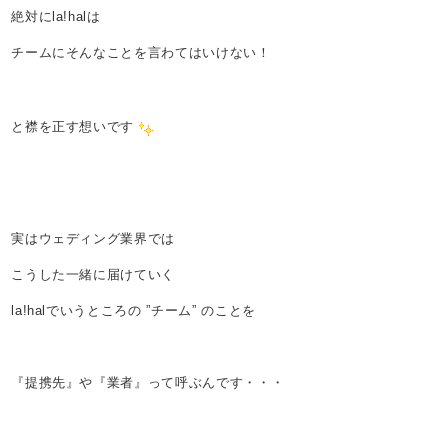
絶対にla!halは
チームにそんなことを言わてはいけない！
と襟を正す想いです
実はウェディング業界では
こうした一緒に届けていく
la!halでいうところの ”チーム” のことを
『提携先』や『業者』って呼ぶんです・・・