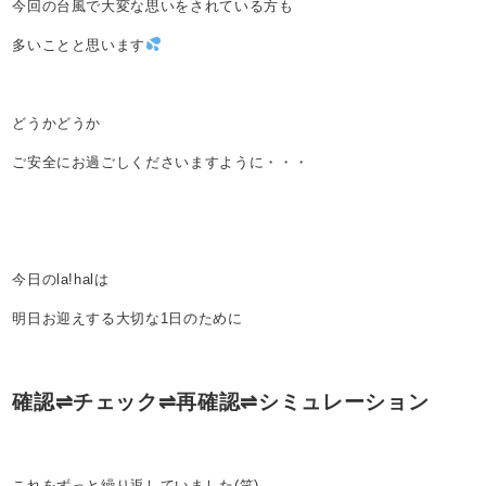
今回の台風で大変な思いをされている方も
多いことと思います
どうかどうか
ご安全にお過ごしくださいますように・・・
今日のla!halは
明日お迎えする大切な1日のために
確認⇌チェック⇌再確認⇌シミュレーション
これをずっと繰り返していました(笑)