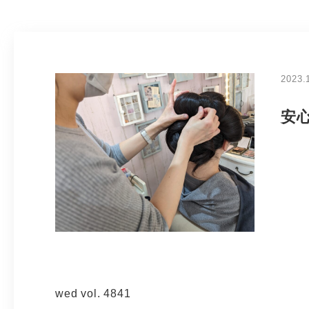
2023.
安
wed vol. 4841