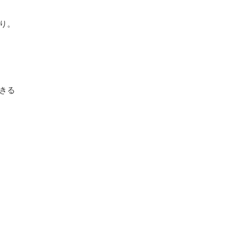
り。
きる