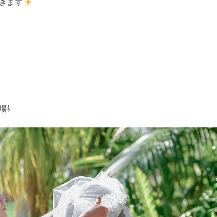
きます
場⇩